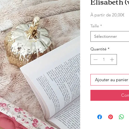
Élisabeth 
Pr
À partir de
20,00€
pr
Taille
*
Sélectionner
Quantité
*
Ajouter au panier
Com