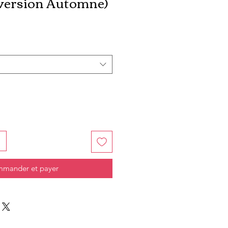
(version Automne)
ix
omotionnel
mander et payer