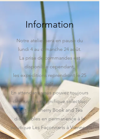
Information
Notre atelier sera en pause du
lundi 4 au dimanche 24 août.
La prise de commandes est
disponible cependant,
l
es expéditions reprendront le 25
août.
En attendant, vous pouvez toujours
découvrir la magnifique sélection
d'articles Sherry Book and Tea
disponibles en permanence à la
boutique Les Façonnarts à Vienne !